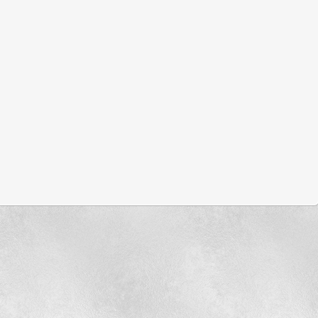
18
19
5 Personen
5 Personen
25
26
4 Personen
4 Personen
1
2