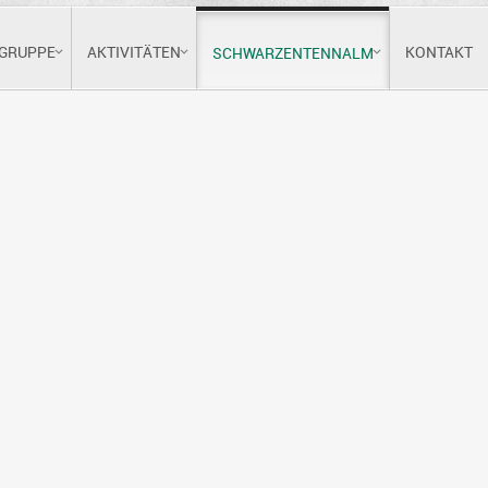
GRUPPE
AKTIVITÄTEN
KONTAKT
SCHWARZENTENNALM
Oktober 2025
November
Samstag
Sonntag
4
5
11
12
Arbeitstour