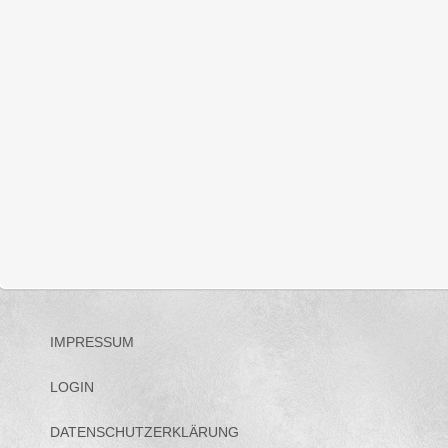
42
13
14
15
43
20
21
22
12 Personen
12 Personen
12 P
44
27
28
29
4 Personen
4 Personen
IMPRESSUM
LOGIN
DATENSCHUTZERKLÄRUNG