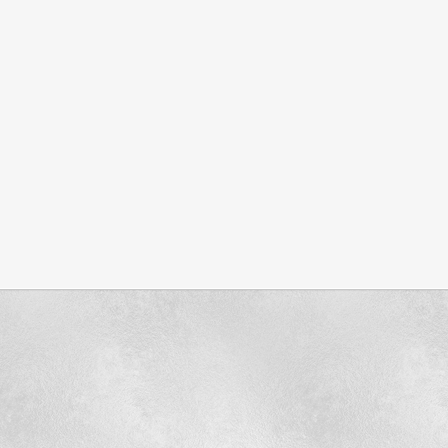
16
17
5 Personen
23
24
ersonen
12 Personen
12 Personen
30
31