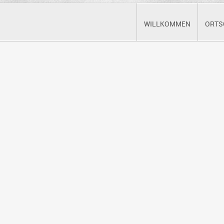
WILLKOMMEN
ORTS
Nach Jahr
Nach Monat
Nach Woche
Oktober 2025
Mittwoch
Donnerstag
Freitag
2
3
9
10