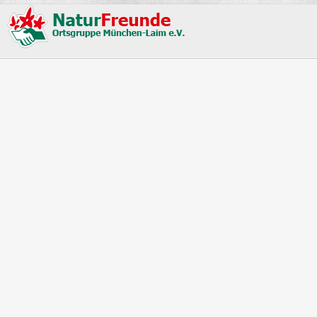
Hüttenbelegung
Monatsansicht
September
Montag
Dienstag
40
1
29
30
41
6
7
8